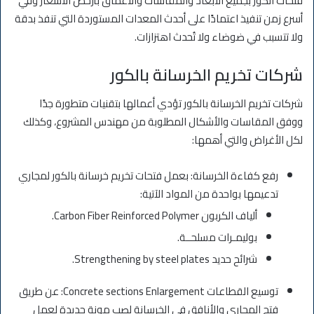
فتحات الكور بجميع الأبعاد والمقاسات والأعماق بأرخص الأسعار وفي
أسرع زمن تنفيذ اعتمادًا على أحدث المعدات المستوردة التي تنفذ بدقة
ولا تتسبب في ضوضاء ولا تُحدث اهتزازات.
شركات تخريم الخرسانة بالكور
شركات تخريم الخرسانة بالكور تؤدي أعمالها بتقنيات متطورة جدًا
ووفق المقاسات والأشكال المطلوبة من مهندس المشروع، وكذلك
لكل الأغراض والتي أهمها:
رفع كفاءة الخرسانة: بعمل فتحات تخريم خرسانة بالكور لمجاري
تدعيمها بواحدة من المواد الآتية:
ألياف الكربون Carbon Fiber Reinforced Polymer.
بوليمـرات مسلحــة.
شرائح حديد Strengthening by steel plates.
توسيع القطاعات Concrete sections Enlargement: عن طريق
فتح المجاري والأنافق في الخرسانة لصب مونة جديدة لعمل