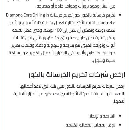
عن النشر وجود بروزات وحواف حادة أو متعرجة.
تخريم خرسانة بالكور: كور تخريم خرسانة Diamond Core Drilling in
Concrete التقنية الأكثر مثالية لعمل فتحات ذات أعماق تبدأ من
نصف بوصة ويمكن أن تصل إلى 100 بوصة، وحتى قطر الفتحة
يمكن تنفيذه من طول صفر حتى 15 متر، وبالتالي فإن فتحات
أبواب ونوافذ المبنى تتم بسرعة وسهولة ودقة، وفتحات تمرير
مواسير وخراطيم وأنابيب في الجدران لأعمال الكهرباء والسباكة
بسيط وسهل.
ارخص شركات تخريم الخرسانة بالكور
ارخص شركات تخريم الخرسانة بالكور هي تلك التي تنفذ أعمالها
بالمعدات والأدوات الحديثة، لأنها تتميز بعدد كبير من المزايا المالية،
أهمها:
السرعة والإنجاز.
توفير نفقات العمالة الكثيفة.