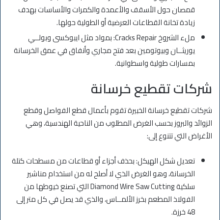
قمصان حول الأسقف والأعمدة والكمرات والأساسات بهدف
زيادة تخانة القطاعات العرضية أو الطولية حولها.
ملء الشروخ Cracks Repair: بمواد مثل ايبوكسى وبولــي
يوريثــان وبيوتومين بعد فتح مجاري وأنفاق في عمق الخرسانة
بمسارات طولية واسطوانية.
شركات تقطيع خرسانة
شركات تقطيع خرسانة الخبيرة تقوم بأعمال قطع الفواصل وقطع
الزوائد والبروز بحسب الغرض المطلوب من الناحية الهندسية، وهي
الأغراض التي تتنوع إلى:
تعديل شكل الهيكل: بحذف أجزاء أو قطاعات من مسطحات كتلة
الخرسانة، وهو الغرض الذي لا أصلح له من استخدام مناشير
سلكية Diamond Wire Saw Cutting التي تصنع خيوطها من
الفولاذ المطعم بخرز الألمــاس، والذي قد يصل في كل متر إلى
48 خرزة.