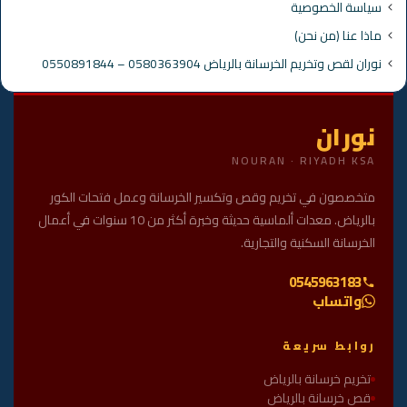
سياسة الخصوصية
ماذا عنا (من نحن)
نوران لقص وتخريم الخرسانة بالرياض 0580363904 – 0550891844
نوران
NOURAN · RIYADH KSA
متخصصون في تخريم وقص وتكسير الخرسانة وعمل فتحات الكور
بالرياض. معدات ألماسية حديثة وخبرة أكثر من 10 سنوات في أعمال
الخرسانة السكنية والتجارية.
0545963183
واتساب
روابط سريعة
تخريم خرسانة بالرياض
قص خرسانة بالرياض