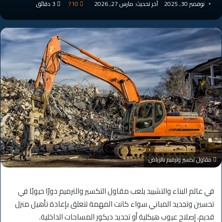
نوفمبر 30, 2025
آخر تحديث: مارس 27, 2026
710
3 دقائق
مقاول تكسير وترميم بالرياض
في عالم البناء والتشييد يلعب مقاول التكسير والترميم دورًا حيويًا في
تحسين وتجديد المباني سواء كانت المهمة تتعلق بإعادة تأهيل منزل
قديم، إصلاح عيوب هيكلية أو تجديد ديكور المساحات الداخلية.