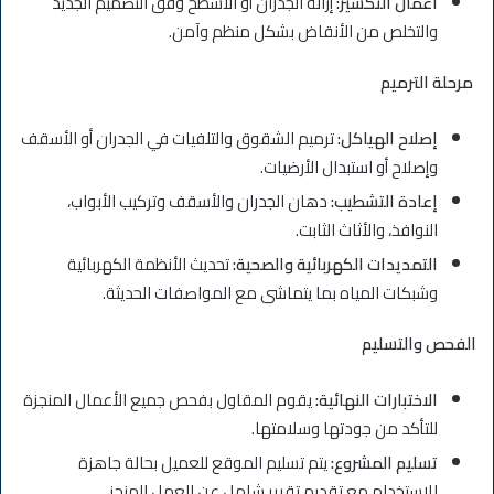
أعمال التكسير:
إزالة الجدران أو الأسطح وفق التصميم الجديد
والتخلص من الأنقاض بشكل منظم وآمن.
مرحلة الترميم
إصلاح الهياكل:
ترميم الشقوق والتلفيات في الجدران أو الأسقف
وإصلاح أو استبدال الأرضيات.
إعادة التشطيب:
دهان الجدران والأسقف وتركيب الأبواب،
النوافذ، والأثاث الثابت.
التمديدات الكهربائية والصحية:
تحديث الأنظمة الكهربائية
وشبكات المياه بما يتماشى مع المواصفات الحديثة.
الفحص والتسليم
الاختبارات النهائية:
يقوم المقاول بفحص جميع الأعمال المنجزة
للتأكد من جودتها وسلامتها.
تسليم المشروع:
يتم تسليم الموقع للعميل بحالة جاهزة
للاستخدام مع تقديم تقرير شامل عن العمل المنجز.